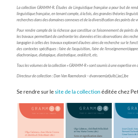
La collection
GRAMM-R. Études de Linguistique française
a pour but de rend
linguistique française, en tenant compte, à la fois, des grandes théories linguist
recherches dans des domaines connexes et de la diversification des points de v
Pour rendre compte de la richesse que constitue ce foisonnement de points de v
les travaux permettant de confronter les données et les observations des reche
langagier à celles des travaux explorant d’autres aires de recherche sur le fo
des contextes spécifiques : l’aire de l’acquisition, l’aire de l’enseignement/appre
diachronique, diatopique, diastratique, oral/écrit, etc.
Tous les volumes de la collection « GRAMM-R » sont soumis à une expertise en d
Directeur de collection : Dan Van Raemdonck – dvanraem(at)ulb(.)ac(.)be
Se rendre sur le
site de la collection
éditée chez Pe