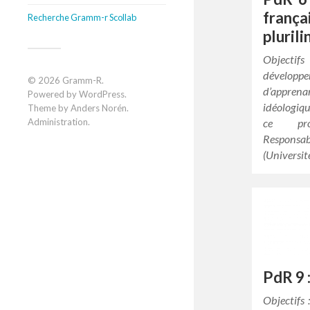
franç
Recherche Gramm-r Scollab
pluril
Objectifs
développ
© 2026
Gramm-R
.
d’apprena
Powered by
WordPress
.
idéologiqu
Theme by
Anders Norén
.
ce proc
Administration
.
Respons
(Universi
PdR 9 
Objectifs