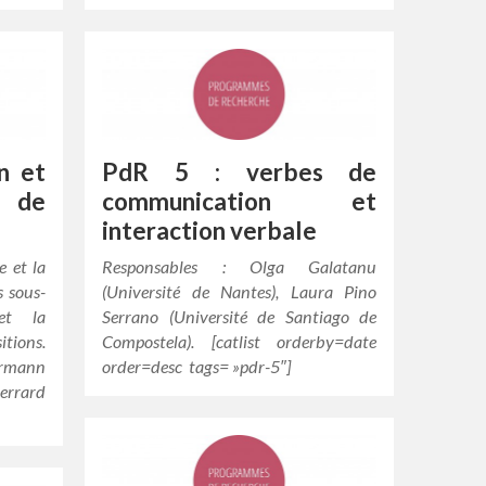
n et
PdR 5 : verbes de
n de
communication et
interaction verbale
e et la
Responsables : Olga Galatanu
 sous-
(Université de Nantes), Laura Pino
et la
Serrano (Université de Santiago de
tions.
Compostela). [catlist orderby=date
ermann
order=desc tags= »pdr-5″]
ierrard