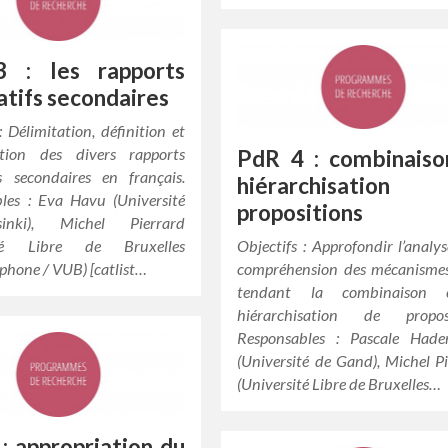
 : les rapports
atifs secondaires
: Délimitation, définition et
ation des divers rapports
PdR 4 : combinaiso
fs secondaires en français.
hiérarchisatio
les : Eva Havu (Université
propositions
inki), Michel Pierrard
ité Libre de Bruxelles
Objectifs : Approfondir l’analys
phone / VUB) [catlist…
compréhension des mécanismes
tendant la combinaison 
hiérarchisation de proposi
Responsables : Pascale Had
(Université de Gand), Michel P
(Université Libre de Bruxelles…
: appropriation du