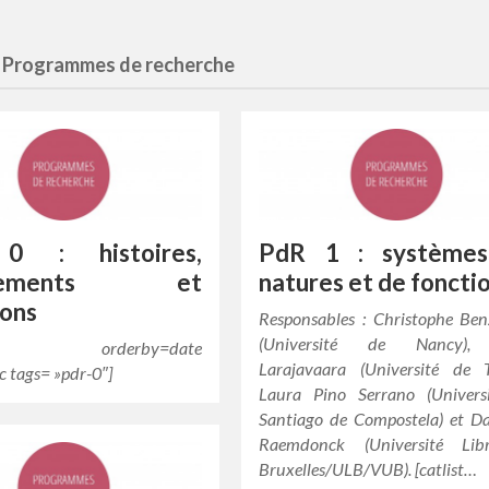
 Programmes de recherche
0 : histoires,
PdR 1 : système
ngements et
natures et de foncti
ions
Responsables : Christophe Ben
(Université de Nancy),
ist orderby=date
Larajavaara (Université de T
c tags= »pdr-0″]
Laura Pino Serrano (Univers
Santiago de Compostela) et D
Raemdonck (Université Li
Bruxelles/ULB/VUB). [catlist…