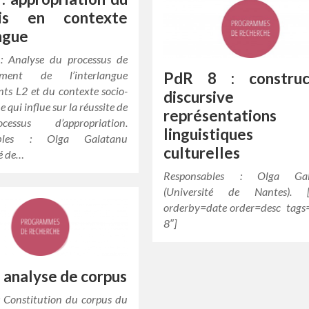
ais en contexte
ingue
 : Analyse du processus de
ement de l’interlangue
PdR 8 : construc
nts L2 et du contexte socio-
discursive 
e qui influe sur la réussite de
représentations
essus d’appropriation.
linguistiques
ables : Olga Galatanu
culturelles
té de…
Responsables : Olga Gal
(Université de Nantes). [c
orderby=date order=desc tags=
8″]
: analyse de corpus
 : Constitution du corpus du