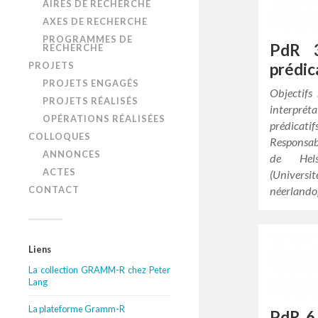
AIRES DE RECHERCHE
AXES DE RECHERCHE
PROGRAMMES DE
PdR 3
RECHERCHE
PROJETS
prédic
PROJETS ENGAGÉS
Objectifs 
PROJETS RÉALISÉS
interprét
OPÉRATIONS RÉALISÉES
prédicati
COLLOQUES
Responsab
ANNONCES
de Hels
ACTES
(Univers
CONTACT
néerlando
Liens
La collection GRAMM-R chez Peter
Lang
La plateforme Gramm-R
PdR 6 