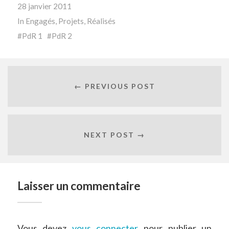
28 janvier 2011
In
Engagés
,
Projets
,
Réalisés
PdR 1
PdR 2
← PREVIOUS POST
NEXT POST →
Laisser un commentaire
Vous devez
vous connecter
pour publier un